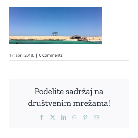
17. april 2018.
|
0 Comments
Podelite sadržaj na
društvenim mrežama!
Facebook
X
LinkedIn
WhatsApp
Pinterest
Email