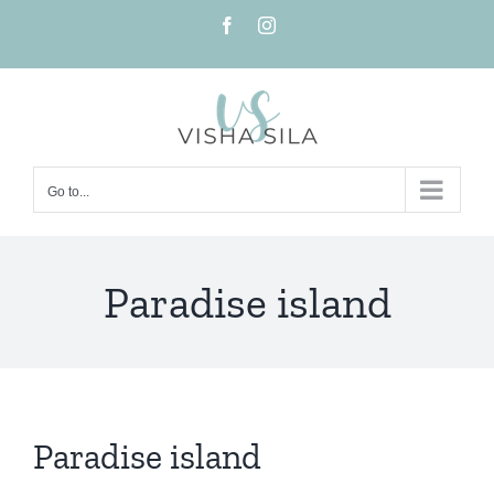
Skip
Facebook
Instagram
to
content
Go to...
Paradise island
Paradise island