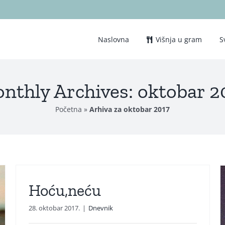
Naslovna
Višnja u gram
S
nthly Archives:
oktobar 2
Početna
»
Arhiva za oktobar 2017
Hoću,neću
28. oktobar 2017.
|
Dnevnik