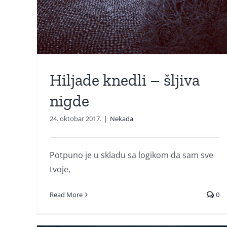
Hiljade knedli – šljiva
nigde
24. oktobar 2017.
|
Nekada
Potpuno je u skladu sa logikom da sam sve
tvoje,
Read More
0