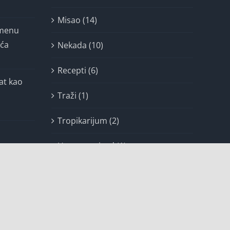
imenu
ića
Nekada (10)
Recepti (6)
at kao
Traži (1)
Tropikarijum (2)
Uncategorized (1)
Zona van komfora (10)
Некатегоризовано (3)