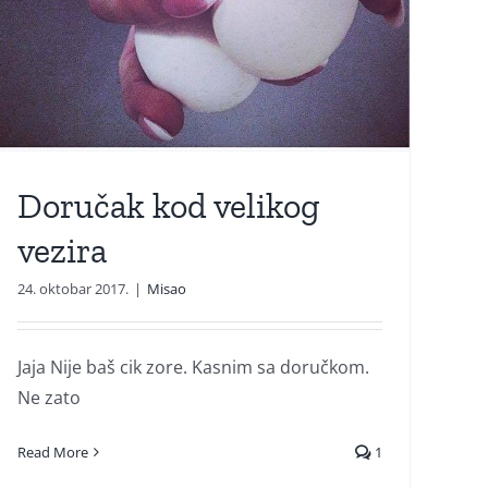
Doručak kod velikog
vezira
24. oktobar 2017.
|
Misao
Jaja Nije baš cik zore. Kasnim sa doručkom.
Ne zato
Read More
1