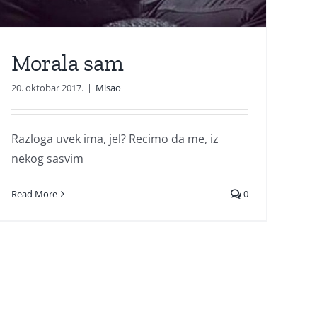
Morala sam
20. oktobar 2017.
|
Misao
Razloga uvek ima, jel? Recimo da me, iz
nekog sasvim
Read More
0