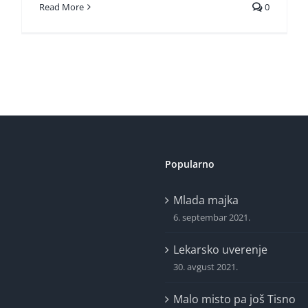
Read More
0
Popularno
Mlada majka
6. septembar 2021.
Lekarsko uverenje
30. avgust 2021.
Malo misto pa još Tisno
23. avgust 2021.