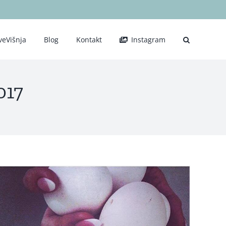
veVišnja
Blog
Kontakt
Instagram
017