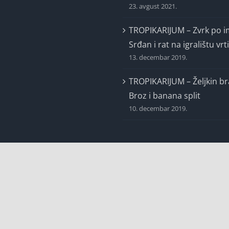
TROPIKARIJUM – Zvrk po 
Srđan i rat na igralištu vrt
13. decembar 2019.
TROPIKARIJUM – Željkin br
Broz i banana split
10. decembar 2019.