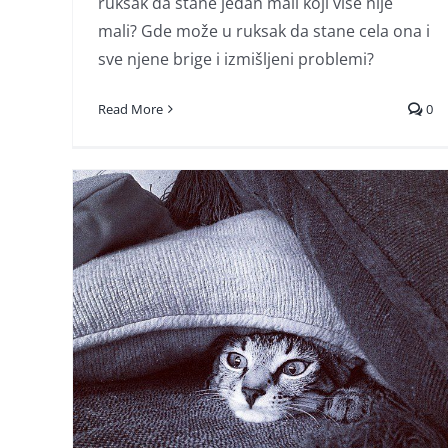
ruksak da stane jedan mali koji više nije
Muka
mali? Gde može u ruksak da stane cela ona i
sve njene brige i izmišljeni problemi?
Read More
0
a