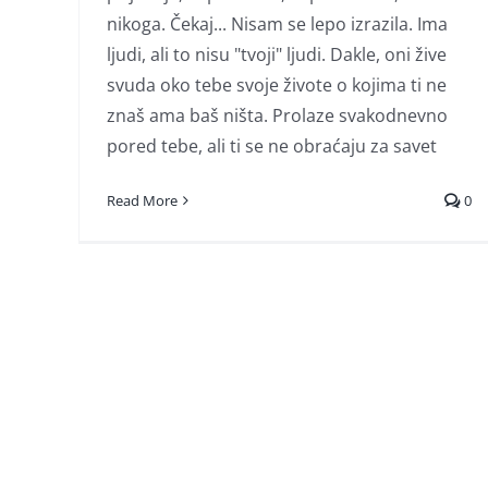
nikoga. Čekaj... Nisam se lepo izrazila. Ima
ljudi, ali to nisu "tvoji" ljudi. Dakle, oni žive
svuda oko tebe svoje živote o kojima ti ne
znaš ama baš ništa. Prolaze svakodnevno
pored tebe, ali ti se ne obraćaju za savet
Read More
0