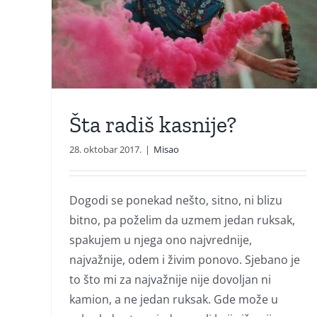
Šta radiš kasnije?
28. oktobar 2017.
|
Misao
Dogodi se ponekad nešto, sitno, ni blizu
bitno, pa poželim da uzmem jedan ruksak,
spakujem u njega ono najvrednije,
najvažnije, odem i živim ponovo. Sjebano je
to što mi za najvažnije nije dovoljan ni
kamion, a ne jedan ruksak. Gde može u