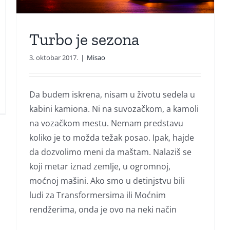
Turbo je sezona
3. oktobar 2017.
|
Misao
Da budem iskrena, nisam u životu sedela u
kabini kamiona. Ni na suvozačkom, a kamoli
na vozačkom mestu. Nemam predstavu
koliko je to možda težak posao. Ipak, hajde
da dozvolimo meni da maštam. Nalaziš se
koji metar iznad zemlje, u ogromnoj,
moćnoj mašini. Ako smo u detinjstvu bili
ludi za Transformersima ili Moćnim
rendžerima, onda je ovo na neki način