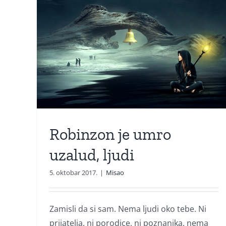
ud,
Robinzon je umro
uzalud, ljudi
5. oktobar 2017.
|
Misao
Turbo je sezona
Zamisli da si sam. Nema ljudi oko tebe. Ni
prijatelja, ni porodice, ni poznanika, nema