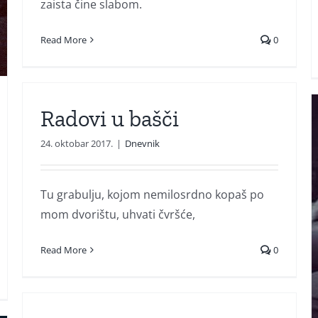
zaista čine slabom.
Read More
0
Radovi u bašči
24. oktobar 2017.
|
Dnevnik
Tu grabulju, kojom nemilosrdno kopaš po
mom dvorištu, uhvati čvršće,
Morala sam
Read More
0