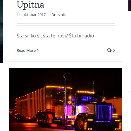
Upitna
11. oktobar 2017.
|
Dnevnik
Šta si, ko si, šta te nosi? Šta bi radio
Read More
0