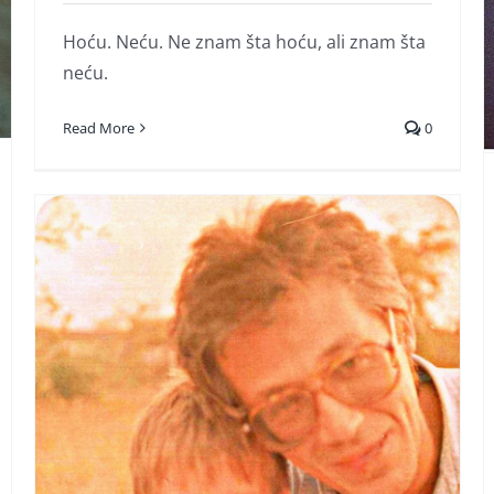
Doručak kod velikog vezira
Hoću. Neću. Ne znam šta hoću, ali znam šta
neću.
Read More
0