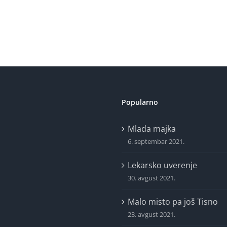
Popularno
Mlada majka
6. septembar 2021.
Lekarsko uverenje
30. avgust 2021.
Malo misto pa još Tisno
23. avgust 2021.