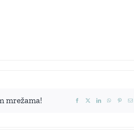
nim mrežama!
Facebook
X
LinkedIn
WhatsApp
Pinter