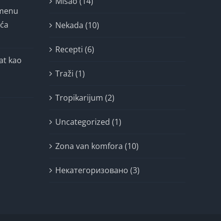
Misao (14)
imenu
ića
Nekada (10)
Recepti (6)
at kao
Traži (1)
Tropikarijum (2)
Uncategorized (1)
Zona van komfora (10)
Некатегоризовано (3)