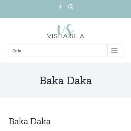
Skip
Facebook
Instagram
to
content
Go to...
Baka Daka
Baka Daka