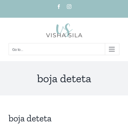
Skip
Facebook
Instagram
to
content
Go to...
boja deteta
boja deteta