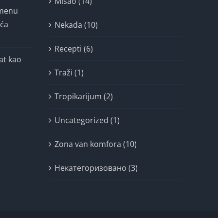
Misao (14)
imenu
ića
Nekada (10)
Recepti (6)
at kao
Traži (1)
Tropikarijum (2)
Uncategorized (1)
Zona van komfora (10)
Некатегоризовано (3)