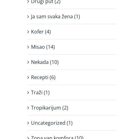
Drugi put (2)
Ja sam svaka žena (1)
Kofer (4)
Misao (14)
Nekada (10)
Recepti (6)
Traži (1)
Tropikarijum (2)
Uncategorized (1)
Zona van komfora (10)