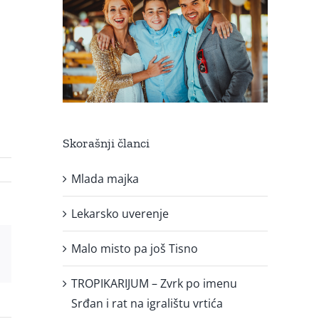
Skorašnji članci
Mlada majka
Lekarsko uverenje
Malo misto pa još Tisno
est
Email
TROPIKARIJUM – Zvrk po imenu
Srđan i rat na igralištu vrtića