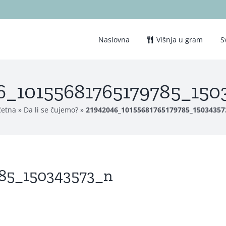
Naslovna
Višnja u gram
S
6_10155681765179785_150
četna
»
Da li se čujemo?
»
21942046_10155681765179785_15034357
785_150343573_n