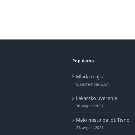
Popularno
Mlada majka
6. septembar 2021.
Lekarsko uverenje
30. avgust 2021.
Malo misto pa još Tisno
23. avgust 2021.