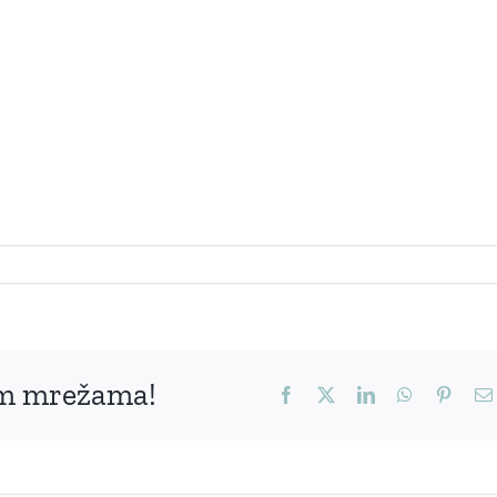
nim mrežama!
Facebook
X
LinkedIn
WhatsApp
Pinter