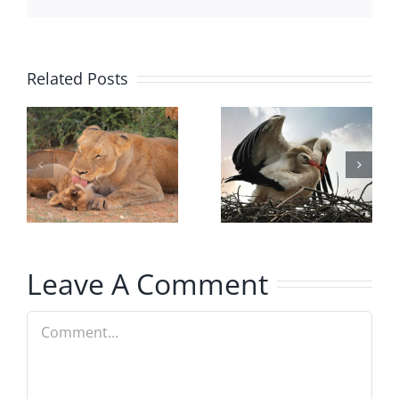
Related Posts
Pesma
Vratiće se
kosi,
rode
pesma
vodu nosi
Leave A Comment
Comment