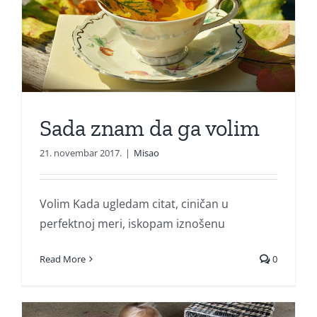
Sada znam da ga volim
21. novembar 2017.
|
Misao
Volim Kada ugledam citat, ciničan u
perfektnoj meri, iskopam iznošenu
Read More
0