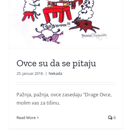
Ovce su da se pitaju
25. januar 2018.
|
Nekada
Pažnja, pažnja, ovce zasedaju "Drage Ovce,
molim vas za tišinu.
Read More
0