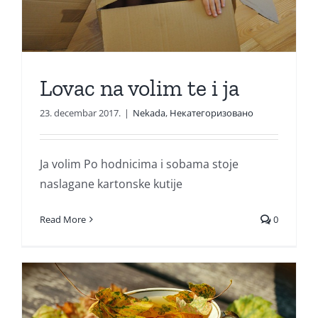
Lovac na volim te i ja
23. decembar 2017.
|
Nekada
,
Некатегоризовано
Ja volim Po hodnicima i sobama stoje
naslagane kartonske kutije
Read More
0