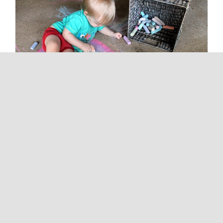
Boja duše
13. novembar 2017.
|
Nekada
Ti si definitivno smisao mog života. Necu
reći jedini, samo