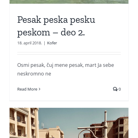
Pesak peska pesku
peskom – deo 2.
18. april 2018.
|
Kofer
Osmi pesak, čuj mene pesak, mart Ja sebe
neskromno ne
Read More
0