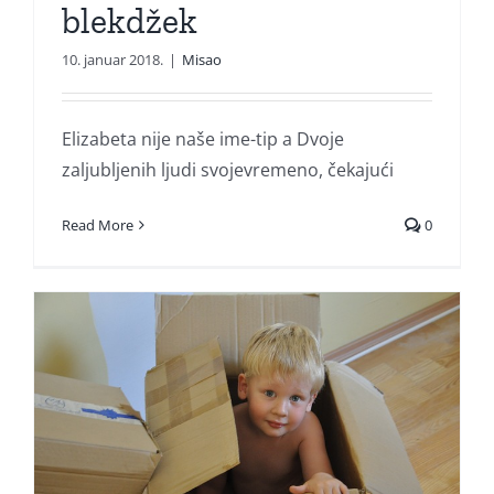
blekdžek
10. januar 2018.
|
Misao
Elizabeta nije naše ime-tip a Dvoje
zaljubljenih ljudi svojevremeno, čekajući
Read More
0