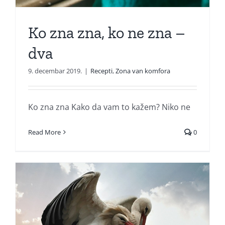
Ko zna zna, ko ne zna –
dva
9. decembar 2019.
|
Recepti
,
Zona van komfora
Ko zna zna Kako da vam to kažem? Niko ne
Read More
0