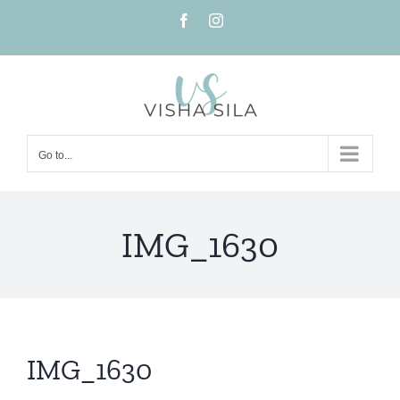
Skip
Facebook
Instagram
to
content
Go to...
IMG_1630
IMG_1630