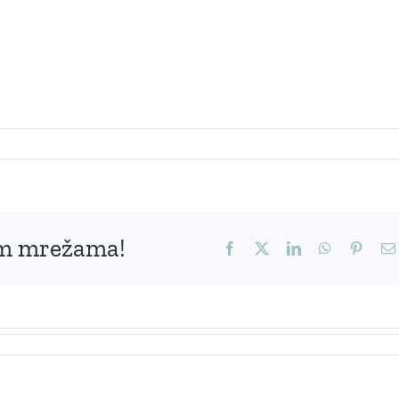
nim mrežama!
Facebook
X
LinkedIn
WhatsApp
Pinter