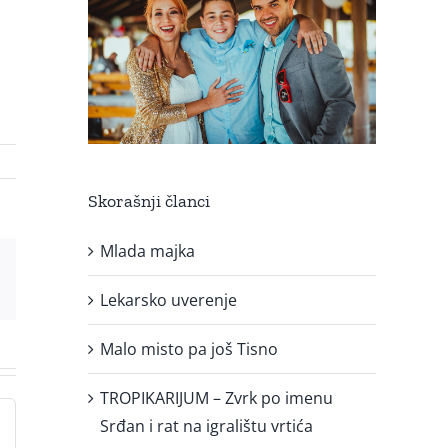
Skorašnji članci
Mlada majka
est
Email
Lekarsko uverenje
Malo misto pa još Tisno
TROPIKARIJUM – Zvrk po imenu
Srđan i rat na igralištu vrtića