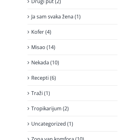
Drugi put (2)
Ja sam svaka žena (1)
Kofer (4)
Misao (14)
Nekada (10)
Recepti (6)
Traži (1)
Tropikarijum (2)
Uncategorized (1)
Zona van komfora (10)