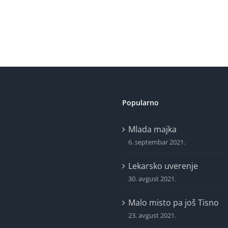
Popularno
Mlada majka
6. septembar 2021.
Lekarsko uverenje
30. avgust 2021.
Malo misto pa još Tisno
23. avgust 2021.