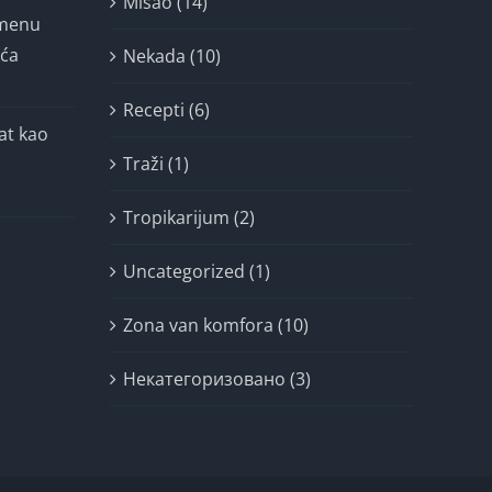
Misao (14)
imenu
ića
Nekada (10)
Recepti (6)
at kao
Traži (1)
Tropikarijum (2)
Uncategorized (1)
Zona van komfora (10)
Некатегоризовано (3)