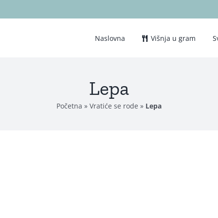
Naslovna
Višnja u gram
S
Lepa
Početna
»
Vratiće se rode
»
Lepa