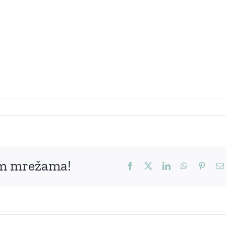
nim mrežama!
Facebook
X
LinkedIn
WhatsApp
Pinter