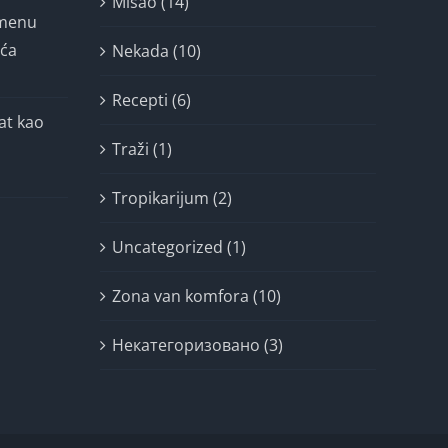
Misao (14)
imenu
ića
Nekada (10)
Recepti (6)
at kao
Traži (1)
Tropikarijum (2)
Uncategorized (1)
Zona van komfora (10)
Некатегоризовано (3)