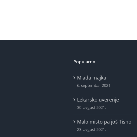
Popularno
Mlada majka
6. septembar 2021.
Lekarsko uverenje
30. avgust 2021.
Malo misto pa još Tisno
23. avgust 2021.