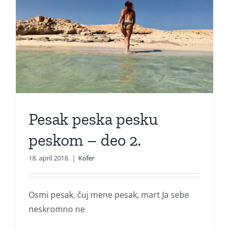
Pesak peska pesku
peskom – deo 2.
18. april 2018.
|
Kofer
Osmi pesak, čuj mene pesak, mart Ja sebe
neskromno ne