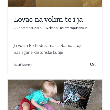
Lovac na volim te i ja
23. decembar 2017.
|
Nekada
,
Некатегоризовано
Ja volim Po hodnicima i sobama stoje
naslagane kartonske kutije
Read More
0