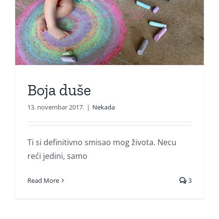
Boja duše
13. novembar 2017.
|
Nekada
Ti si definitivno smisao mog života. Necu
reći jedini, samo
Read More
3