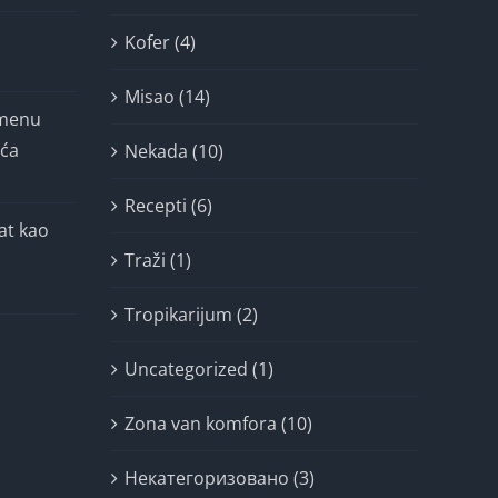
Kofer (4)
Misao (14)
imenu
ića
Nekada (10)
Recepti (6)
at kao
Traži (1)
Tropikarijum (2)
Uncategorized (1)
Zona van komfora (10)
Некатегоризовано (3)