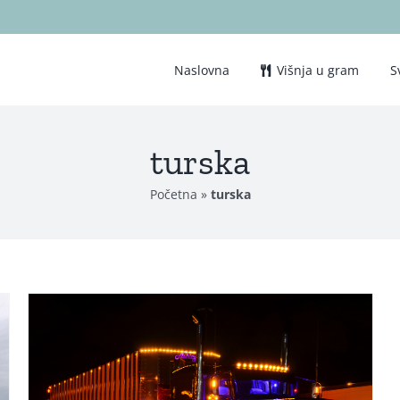
Naslovna
Višnja u gram
S
turska
Početna
»
turska