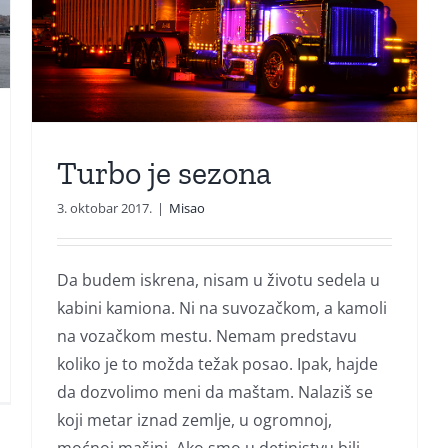
Turbo je sezona
3. oktobar 2017.
|
Misao
Da budem iskrena, nisam u životu sedela u
kabini kamiona. Ni na suvozačkom, a kamoli
na vozačkom mestu. Nemam predstavu
koliko je to možda težak posao. Ipak, hajde
da dozvolimo meni da maštam. Nalaziš se
koji metar iznad zemlje, u ogromnoj,
moćnoj mašini. Ako smo u detinjstvu bili