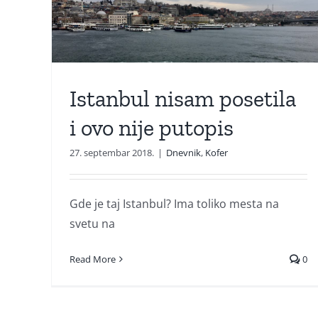
Turbo je sezona
Istanbul nisam posetila
i ovo nije putopis
27. septembar 2018.
|
Dnevnik
,
Kofer
Gde je taj Istanbul? Ima toliko mesta na
svetu na
Read More
0