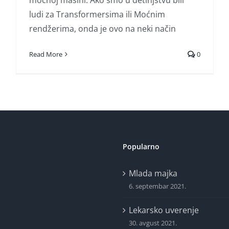
ludi za Transformersima ili Moćnim
rendžerima, onda je ovo na neki način
Read More
0
Popularno
Mlada majka
6. septembar 2021.
Lekarsko uverenje
30. avgust 2021.