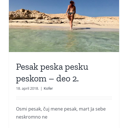
Pesak peska pesku
peskom – deo 2.
18. april 2018.
|
Kofer
Osmi pesak, čuj mene pesak, mart Ja sebe
neskromno ne