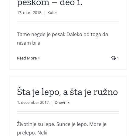
peskom – deo 1.
17. mart 2018.
|
Kofer
Tamo negde je pesak Daleko od toga da
nisam bila
Read More
1
Šta je lepo, a šta je ružno
1. decembar 2017.
|
Dnevnik
Životinje su lepe. Sunce je lepo. More je
prelepo. Neki