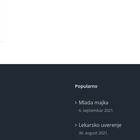
Popularno
Mlada majka
6. septembar 2021.
Lekarsko uverenje
30. avgust 2021.