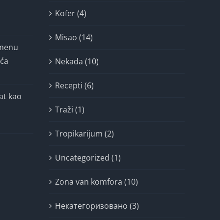
Kofer (4)
Misao (14)
imenu
ića
Nekada (10)
Recepti (6)
at kao
Traži (1)
Tropikarijum (2)
Uncategorized (1)
Zona van komfora (10)
Некатегоризовано (3)