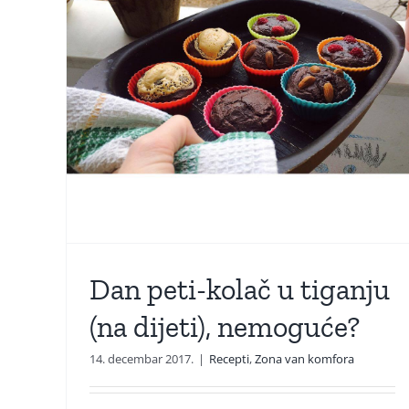
nju
?
Dan peti-kolač u tiganju
(na dijeti), nemoguće?
14. decembar 2017.
|
Recepti
,
Zona van komfora