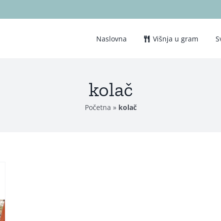
Naslovna
Višnja u gram
S
kolač
Početna
»
kolač