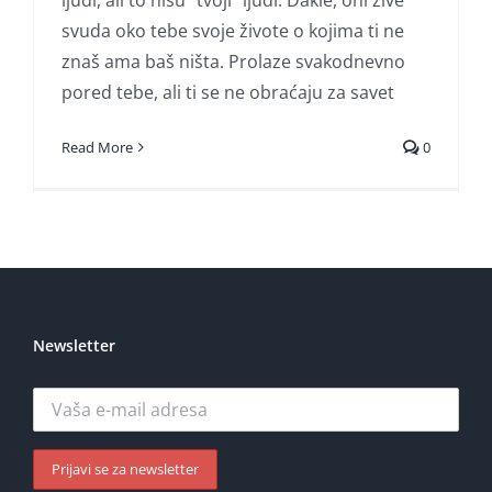
ljudi, ali to nisu "tvoji" ljudi. Dakle, oni žive
svuda oko tebe svoje živote o kojima ti ne
znaš ama baš ništa. Prolaze svakodnevno
pored tebe, ali ti se ne obraćaju za savet
Read More
0
Newsletter