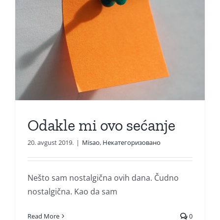
Odakle mi ovo sećanje
20. avgust 2019.
|
Misao
,
Некатегоризовано
Nešto sam nostalgična ovih dana. Čudno
nostalgična. Kao da sam
Read More
0