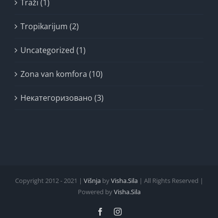
Traži (1)
Tropikarijum (2)
Uncategorized (1)
Zona van komfora (10)
Некатегоризовано (3)
Copyright 2012 - 2021 |
Višnja
by
Visha.Sila
| All Rights Reserved |
Powered by
Visha.Sila
Facebook
Instagram